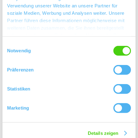
Verwendung unserer Website an unsere Partner für
soziale Medien, Werbung und Analysen weiter. Unsere
Partner führen diese Informationen möglicherweise mit
weiteren Daten zusammen, die Sie ihnen bereitgestellt
Weingut Bossert
haben oder die sie im Rahmen Ihrer Nutzung der Dienste
gesammelt haben.
Einwilligungsauswahl
Notwendig
Kontakt
Präferenzen
Statistiken
Kontaktinformationen:
Weingut Bossert
Marketing
Hauptstraße 15
67598
Gundersheim
Tel:
(0049) 6244 905510
E-Mail:
info@bossert-gundersheim.de
Details zeigen
Internet:
http://www.bossert-gundersheim.de