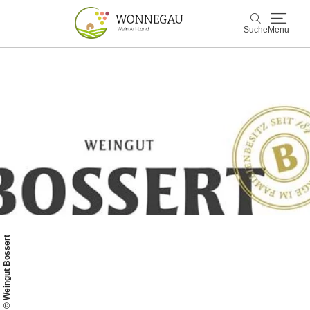
Suche
Menu
Wonnegau
Suche
Entdecken & Erleben
Wein & Genuss
Kultur & Events
Buchen & Service
© Weingut Bossert