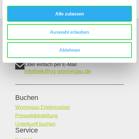
Alle zulassen
Unser Servicekontakt:
Auswahl erlauben
Sie benötigen weitere Informationen? Wir helfen
Ihnen gerne weiter!
Ablehnen
(0049) 6242 5030109
Oder einfach per E-Mail
infothek@vg-wonnegau.de
Buchen
Wonnegau Erlebnisshop
Prospektbestellung
Unterkunft buchen
Service