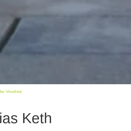
der Vinothek
ias Keth