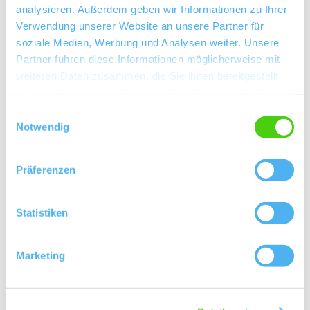
analysieren. Außerdem geben wir Informationen zu Ihrer
Verwendung unserer Website an unsere Partner für
Über uns
soziale Medien, Werbung und Analysen weiter. Unsere
Partner führen diese Informationen möglicherweise mit
Kellermeister Ralf Baumann
weiteren Daten zusammen, die Sie ihnen bereitgestellt
haben oder die sie im Rahmen Ihrer Nutzung der Dienste
Winzersekt
gesammelt haben.
Einwilligungsauswahl
Notwendig
Kontaktinformationen:
Weingut Baumann
Präferenzen
Am Heiligen Häuschen 1 55234 Albig
Tel: (0049) 6731 8057
Statistiken
E-Mail: info@weingut-baumann.com
Internet: https://weingut-baumann.com/
Marketing
Bearbeitete Weinlagen