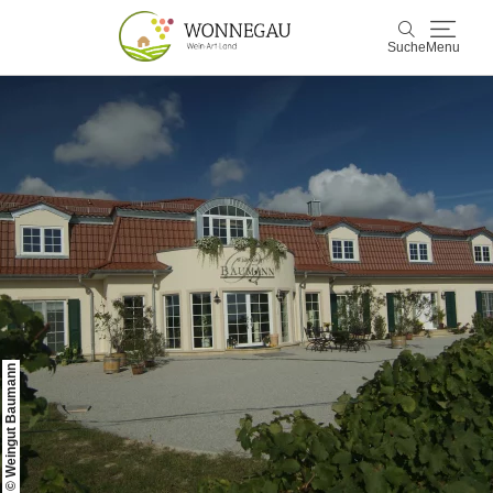
Suche
Menu
Wonnegau
Suche
Entdecken & Erleben
Wein & Genuss
Kultur & Events
Buchen & Service
© Weingut Baumann