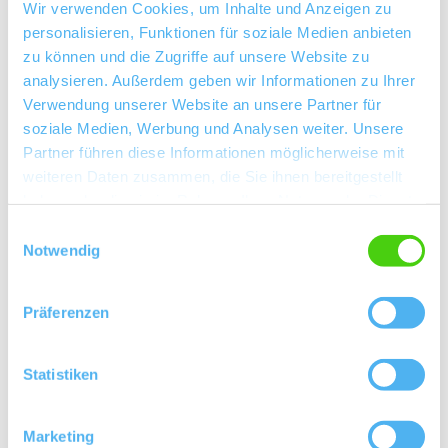
Wir verwenden Cookies, um Inhalte und Anzeigen zu
Kellermeister Sebastian Rook
personalisieren, Funktionen für soziale Medien anbieten
zu können und die Zugriffe auf unsere Website zu
Rebfläche 10 Hektar
analysieren. Außerdem geben wir Informationen zu Ihrer
Verwendung unserer Website an unsere Partner für
Winzersekt
soziale Medien, Werbung und Analysen weiter. Unsere
Partner führen diese Informationen möglicherweise mit
Kontaktinformationen:
weiteren Daten zusammen, die Sie ihnen bereitgestellt
Weingut Brühler Hof
haben oder die sie im Rahmen Ihrer Nutzung der Dienste
gesammelt haben.
Sebastian Rook
Einwilligungsauswahl
Notwendig
Talgartenstraße 12 55546 Volxheim
Tel: (0049) 6703 606
E-Mail: info@bruehler-hof.de
Präferenzen
Internet: http://www.bruehler-hof.de
Statistiken
Besuchen Sie uns
Marketing