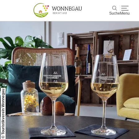
Suche
Menu
Wonnegau
Suche
Entdecken & Erleben
Wein & Genuss
Kultur & Events
© Touristikverein Wonnegau
Buchen & Service