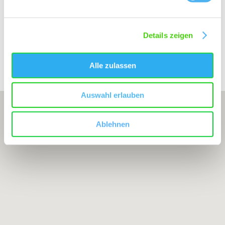
WEINGUT BRÜHLER HOF
Details zeigen
Bearbeitete Weinlagen
Alle zulassen
Auswahl erlauben
Ablehnen