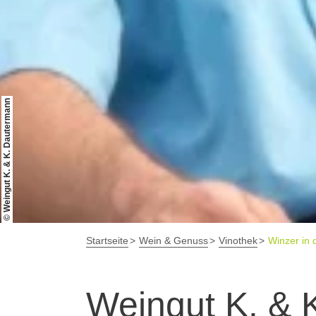
© Weingut K. & K. Dautermann
Startseite
Wein & Genuss
Vinothek
Winzer in 
Weingut K. & 