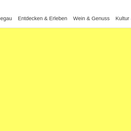
egau
Entdecken & Erleben
Wein & Genuss
Kultur