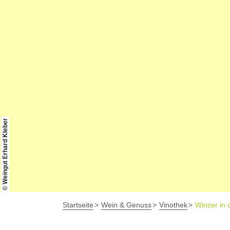
© Weingut Erhard Kleber
Startseite
Wein & Genuss
Vinothek
Winzer in 