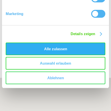
Marketing
Besuchen Sie uns
Details zeigen
WEINGUT H. L. MENGER
Alle zulassen
Auswahl erlauben
Bearbeitete Weinlagen
Ablehnen