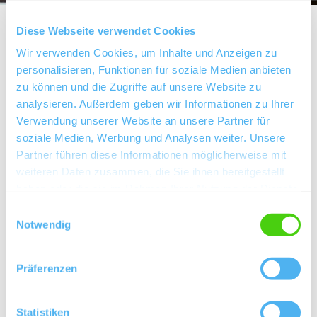
Diese Webseite verwendet Cookies
Wir verwenden Cookies, um Inhalte und Anzeigen zu
personalisieren, Funktionen für soziale Medien anbieten
Über uns
zu können und die Zugriffe auf unsere Website zu
analysieren. Außerdem geben wir Informationen zu Ihrer
Kellermeister Horst Menger
Verwendung unserer Website an unsere Partner für
soziale Medien, Werbung und Analysen weiter. Unsere
Rebfläche 15 Hektar
Partner führen diese Informationen möglicherweise mit
weiteren Daten zusammen, die Sie ihnen bereitgestellt
Kontaktinformationen:
haben oder die sie im Rahmen Ihrer Nutzung der Dienste
gesammelt haben.
Weingut H. L. Menger
Einwilligungsauswahl
Notwendig
Horst Menger
Hauptstraße 12 67575 Eich
Tel: (0049) 6246 298
Präferenzen
E-Mail: weingut-h.l.menger@t-online.de
Internet: http://www.weingut-menger.de
Statistiken