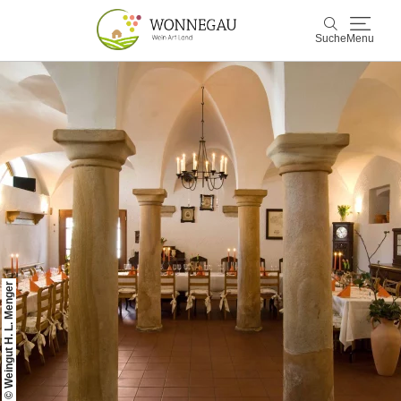
Suche
Menu
Wonnegau
Suche
Entdecken & Erleben
Wein & Genuss
Kultur & Events
Buchen & Service
© Weingut H. L. Menger