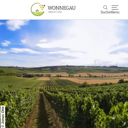
Suche
Menu
Wonnegau
Suche
Entdecken & Erleben
Wein & Genuss
Kultur & Events
Buchen & Service
© Jonas Otte