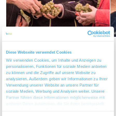
20211009_Selektion_web-6818
w
Diese Webseite verwendet Cookies
Wir verwenden Cookies, um Inhalte und Anzeigen zu
Über uns
personalisieren, Funktionen für soziale Medien anbieten
zu können und die Zugriffe auf unsere Website zu
Kellermeister Maike Delp
analysieren. Außerdem geben wir Informationen zu Ihrer
Verwendung unserer Website an unsere Partner für
Rebfläche 20 Hektar
soziale Medien, Werbung und Analysen weiter. Unsere
Partner führen diese Informationen möglicherweise mit
Ab-Hof/Vinothek
weiteren Daten zusammen, die Sie ihnen bereitgestellt
Wohnmobilstellplätze
haben oder die sie im Rahmen Ihrer Nutzung der Dienste