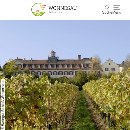
Suche
Menu
Wonnegau
Suche
Entdecken & Erleben
Wein & Genuss
Kultur & Events
© Weingut Schloß Westerhaus
Buchen & Service