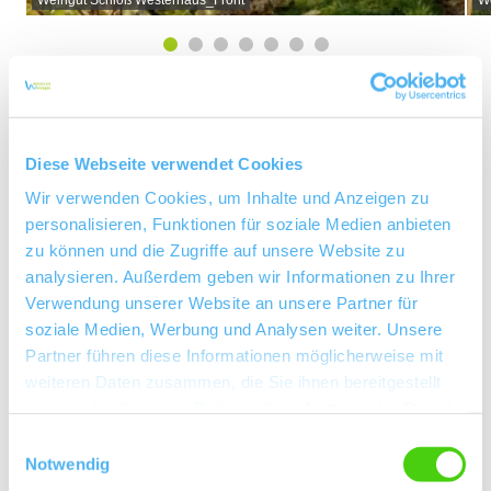
Über uns
Diese Webseite verwendet Cookies
Kellermeister Toni Frank
Wir verwenden Cookies, um Inhalte und Anzeigen zu
personalisieren, Funktionen für soziale Medien anbieten
Rebfläche 18 Hektar
zu können und die Zugriffe auf unsere Website zu
Fachhandel
analysieren. Außerdem geben wir Informationen zu Ihrer
Verwendung unserer Website an unsere Partner für
Winzersekt
soziale Medien, Werbung und Analysen weiter. Unsere
Partner führen diese Informationen möglicherweise mit
Weinexport
weiteren Daten zusammen, die Sie ihnen bereitgestellt
haben oder die sie im Rahmen Ihrer Nutzung der Dienste
Maxime Herkunft Rheinhessen
gesammelt haben.
Einwilligungsauswahl
VDP
Notwendig