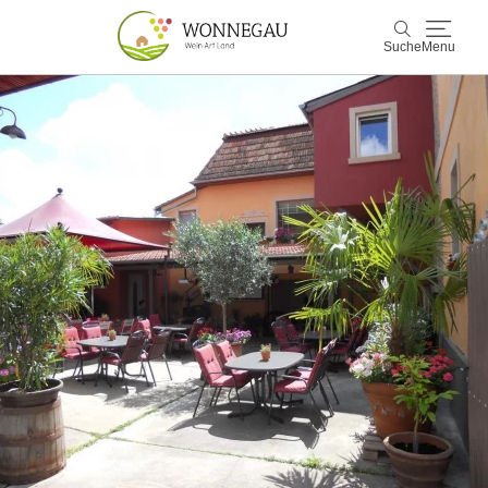
Suche
Menu
Wonnegau
Suche
Entdecken & Erleben
Wein & Genuss
Kultur & Events
Buchen & Service