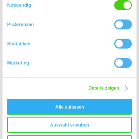
Öffnungszeiten
Kontakt
Notwendig
Weitere Infos & Downloads
Präferenzen
Statistiken
Öffnungszeiten
Marketing
04.12.2024 bis 31.12.2030
von 12:00 bis 14:00 Uhr
Montag
Details zeigen
von 17:00 bis 22:00 Uhr
von 12:00 bis 14:00 Uhr
Mittwoch
von 17:00 bis 22:00 Uhr
Alle zulassen
von 12:00 bis 14:00 Uhr
Donnerstag
von 17:00 bis 22:00 Uhr
Auswahl erlauben
von 12:00 bis 14:00 Uhr
Freitag
von 17:00 bis 22:00 Uhr