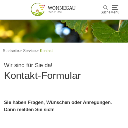
Suche
Menu
Wonnegau
Suche
Entdecken & Erleben
Startseite
Service
Kontakt
Wein & Genuss
Wir sind für Sie da!
Kontakt-Formular
Kultur & Events
Buchen & Service
Sie haben Fragen, Wünschen oder Anregungen.
Dann melden Sie sich!