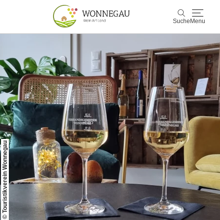
Suche
Menu
Wonnegau
Suche
Entdecken & Erleben
Wein & Genuss
Kultur & Events
© Touristikverein Wonnegau
Buchen & Service