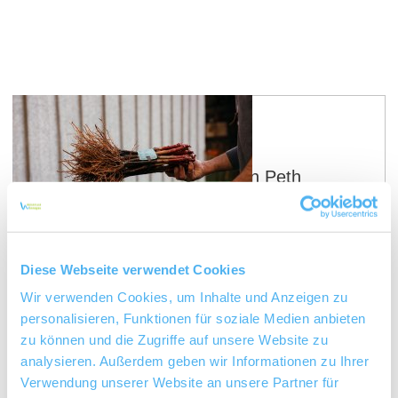
Weingut Peth-Wetz Christian Peth
In Bermersheim, Rheinhessen, liegen meine
Wurzeln. Hier hat alles angefangen. Doch erst in der
Ferne wurde mir klar, wo die Reise für mich als
Weinmacher hingeht. Ich bin losgezogen, mich selbst
Diese Webseite verwendet Cookies
und meinen Weinstil zu finden. Meine Reise hat mich
durch viele Länder der Welt geführt. Ich tauchte ein in
Wir verwenden Cookies, um Inhalte und Anzeigen zu
die Weinkulturen Chiles, Australiens und der USA.
personalisieren, Funktionen für soziale Medien anbieten
Meinen Weinstil habe ich gefunden - selbstbewusst,
zu können und die Zugriffe auf unsere Website zu
markant und ehrlich. International inspirierte Weine,
deren Charakter man nicht so schnell vergisst. Bei
analysieren. Außerdem geben wir Informationen zu Ihrer
der Arbeit im...
Verwendung unserer Website an unsere Partner für