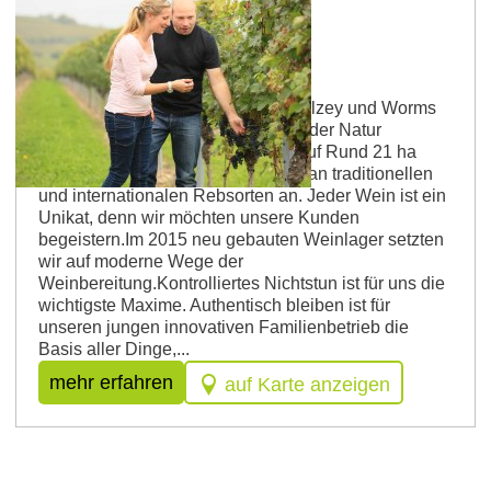
Weingut Klieber
Im schönen Wonnegau zwischen Alzey und Worms
gelegen, verzaubert die Schönheit der Natur
Rheinhessens unsere Besucher. Auf Rund 21 ha
bauen wir eine spannende Vielfalt an traditionellen
und internationalen Rebsorten an. Jeder Wein ist ein
Unikat, denn wir möchten unsere Kunden
begeistern.Im 2015 neu gebauten Weinlager setzten
wir auf moderne Wege der
Weinbereitung.Kontrolliertes Nichtstun ist für uns die
wichtigste Maxime. Authentisch bleiben ist für
unseren jungen innovativen Familienbetrieb die
Basis aller Dinge,...
mehr erfahren
auf Karte anzeigen