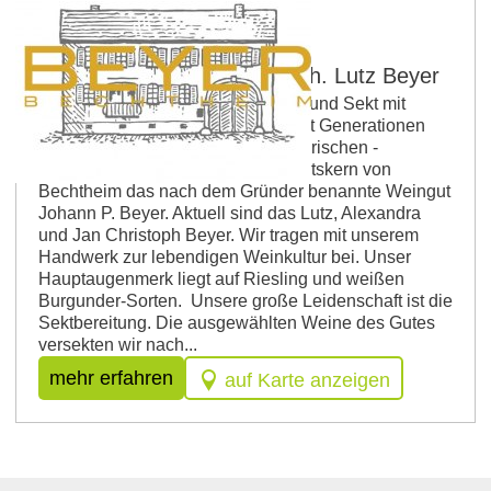
Weingut Johann P. Beyer Inh. Lutz Beyer
Weingut Johann P. BEYER - Wein und Sekt mit
individuellem Charakter Bereits seit Generationen
bewirtschaften wir in unserem historischen -
denkmalgeschützen- Gutshof im Ortskern von
Bechtheim das nach dem Gründer benannte Weingut
Johann P. Beyer. Aktuell sind das Lutz, Alexandra
und Jan Christoph Beyer. Wir tragen mit unserem
Handwerk zur lebendigen Weinkultur bei. Unser
Hauptaugenmerk liegt auf Riesling und weißen
Burgunder-Sorten. Unsere große Leidenschaft ist die
Sektbereitung. Die ausgewählten Weine des Gutes
versekten wir nach...
mehr erfahren
auf Karte anzeigen