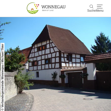
Suche
Menu
Wonnegau
Suche
Entdecken & Erleben
© Verbandsgemeinde Wonnegau / Michael Thier
Wein & Genuss
Kultur & Events
Buchen & Service