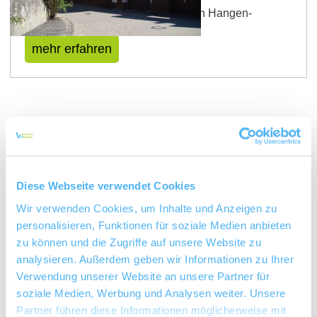
Erleben Sie ein Stück Geschichte in Hangen-
Weisheim!
mehr erfahren
Diese Webseite verwendet Cookies
Wir verwenden Cookies, um Inhalte und Anzeigen zu
personalisieren, Funktionen für soziale Medien anbieten
zu können und die Zugriffe auf unsere Website zu
Hier können Sie Rasten
analysieren. Außerdem geben wir Informationen zu Ihrer
Gastronomie und Unterkünfte in Hangen-
Verwendung unserer Website an unsere Partner für
Weisheim
soziale Medien, Werbung und Analysen weiter. Unsere
Partner führen diese Informationen möglicherweise mit