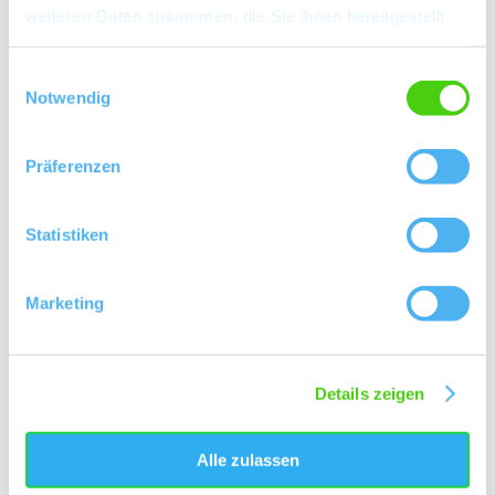
Planen Sie Ihren Aufenthalt in Hangen-Weisheim!
weiteren Daten zusammen, die Sie ihnen bereitgestellt
mehr erfahren
haben oder die sie im Rahmen Ihrer Nutzung der Dienste
gesammelt haben.
Einwilligungsauswahl
Notwendig
Präferenzen
Statistiken
Marketing
Eine wahre Gaumenfreude
Details zeigen
Winzer in Hangen-Weisheim
Planen Sie in jedem Fall einen Besuch bei einem der
Alle zulassen
örtlichen Winzer ein!