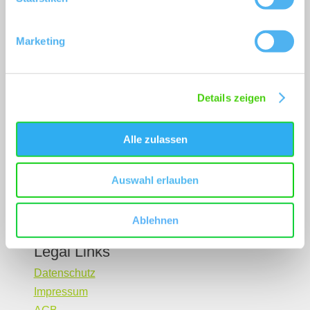
Ihnen gerne weiter!
(0049) 6242 5030109
Marketing
Oder einfach per E-Mail
infothek@vg-wonnegau.de
Details zeigen
Buchen
Alle zulassen
Wonnegau Erlebnisshop
Prospektbestellung
Auswahl erlauben
Unterkunft buchen
Service
Kontakt
Ablehnen
Gastgeber - Login
Legal Links
Datenschutz
Impressum