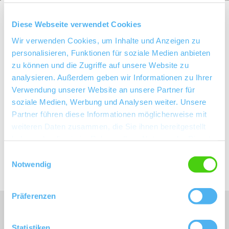
Startseite
Wonnegau
Weingemeinden
Hangen-Weisheim
Diese Webseite verwendet Cookies
Entdecken Sie diese
Wir verwenden Cookies, um Inhalte und Anzeigen zu
personalisieren, Funktionen für soziale Medien anbieten
Sehenswürdigkeiten in
zu können und die Zugriffe auf unsere Website zu
Hangen-Weisheim
analysieren. Außerdem geben wir Informationen zu Ihrer
Verwendung unserer Website an unsere Partner für
soziale Medien, Werbung und Analysen weiter. Unsere
Partner führen diese Informationen möglicherweise mit
weiteren Daten zusammen, die Sie ihnen bereitgestellt
Erleben Sie ein Stück Geschichte in Hangen-
haben oder die sie im Rahmen Ihrer Nutzung der Dienste
Weisheim!
gesammelt haben.
Einwilligungsauswahl
Notwendig
Präferenzen
Unser Servicekontakt:
Sie benötigen weitere Informationen? Wir helfen
Statistiken