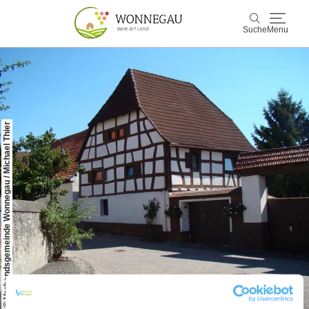
Suche
Menu
Wonnegau
Suche
Entdecken & Erleben
© Verbandsgemeinde Wonnegau / Michael Thier
Wein & Genuss
Kultur & Events
Buchen & Service