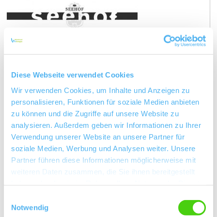
Weingut Seehof
Gault Millau: „Florian Fauth, der bei Pfälzer
Topgütern lernte, zeitbringt den Betrieb immer weiter
voran. Mehr klassische Sorten, mehr Intensität und
Druck in den Weinen, immer selbstbewusstere
Rieslinge. Die Facetten leuchten immer schillernder!“
Diese Webseite verwendet Cookies
Sortiment: Gutswein – Ortswein (vom Kalkstein) –
Lagenwein.
Wir verwenden Cookies, um Inhalte und Anzeigen zu
personalisieren, Funktionen für soziale Medien anbieten
mehr erfahren
auf Karte anzeigen
zu können und die Zugriffe auf unsere Website zu
analysieren. Außerdem geben wir Informationen zu Ihrer
Verwendung unserer Website an unsere Partner für
soziale Medien, Werbung und Analysen weiter. Unsere
Partner führen diese Informationen möglicherweise mit
weiteren Daten zusammen, die Sie ihnen bereitgestellt
haben oder die sie im Rahmen Ihrer Nutzung der Dienste
gesammelt haben.
Einwilligungsauswahl
Notwendig