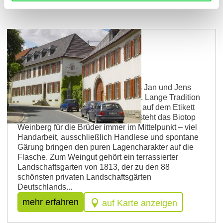
Weingut J.G. Orb
Seit 2019 betreiben die orbbrothers Jan und Jens
das Weingut J.G. Orb in Westhofen. Lange Tradition
und klare Kante, dass spiegelt sich auf dem Etikett
und in den Weinen wieder. Dabei steht das Biotop
Weinberg für die Brüder immer im Mittelpunkt – viel
Handarbeit, ausschließlich Handlese und spontane
Gärung bringen den puren Lagencharakter auf die
Flasche. Zum Weingut gehört ein terrassierter
Landschaftsgarten von 1813, der zu den 88
schönsten privaten Landschaftsgärten
Deutschlands...
mehr erfahren
auf Karte anzeigen