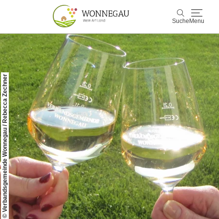
Suche
Menu
Wonnegau
Suche
© Verbandsgemeinde Wonnegau / Rebecca Zechner
Entdecken & Erleben
Wein & Genuss
Kultur & Events
Buchen & Service