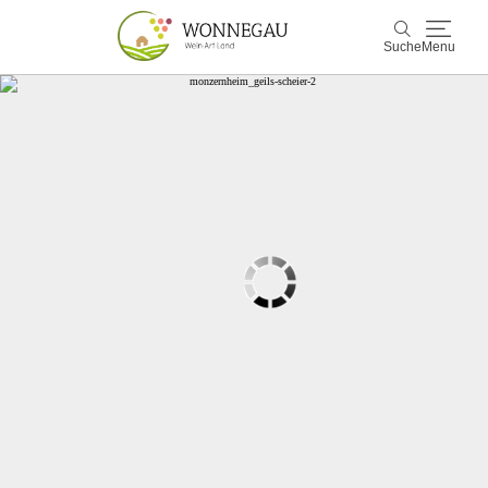
Suche
Menu
Wonnegau
Suche
Entdecken & Erleben
Wein & Genuss
Kultur & Events
Buchen & Service