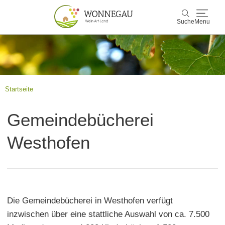
Suche
Menu
Wonnegau
Suche
Entdecken & Erleben
Startseite
Wein & Genuss
Gemeindebücherei
Kultur & Events
Westhofen
Buchen & Service
Die Gemeindebücherei in Westhofen verfügt
inzwischen über eine stattliche Auswahl von ca. 7.500