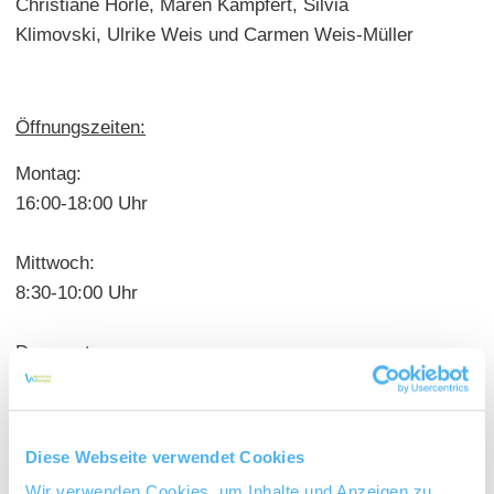
Christiane Horle, Maren Kämpfert, Silvia
Klimovski, Ulrike Weis und Carmen Weis-Müller
Öffnungszeiten:
Montag:
16:00-18:00 Uhr
Mittwoch:
8:30-10:00 Uhr
Donnerstag:
16:00-18:30 Uhr
Diese Webseite verwendet Cookies
Während der Ferienzeit hat die Bücherei
ausschließlich donnerstags geöffnet.
Wir verwenden Cookies, um Inhalte und Anzeigen zu