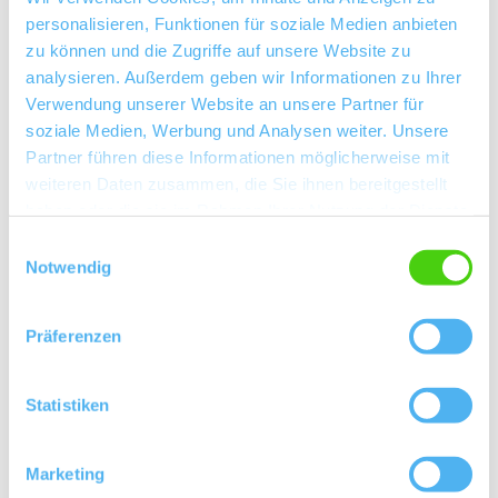
personalisieren, Funktionen für soziale Medien anbieten
zu können und die Zugriffe auf unsere Website zu
Telefonnummer:
analysieren. Außerdem geben wir Informationen zu Ihrer
06244-6749823
Verwendung unserer Website an unsere Partner für
soziale Medien, Werbung und Analysen weiter. Unsere
Partner führen diese Informationen möglicherweise mit
weiteren Daten zusammen, die Sie ihnen bereitgestellt
haben oder die sie im Rahmen Ihrer Nutzung der Dienste
gesammelt haben.
Einwilligungsauswahl
Notwendig
Präferenzen
Statistiken
Marketing