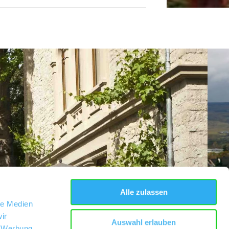
Alle zulassen
le Medien
ir
Auswahl erlauben
, Werbung