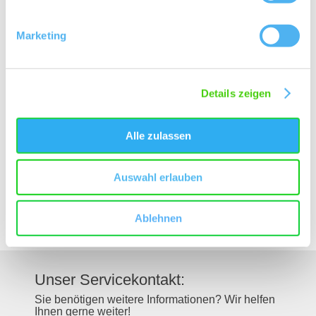
Kontakt
Marketing
Details zeigen
Kontaktinformationen:
J. Trautwein feine Weine
Alle zulassen
Friedrichstraße 19
55237
Lonsheim
Auswahl erlauben
Tel:
067349420800
E-Mail:
info@jtrautwein.wine
Internet:
https://jtrautwein.wine/
Ablehnen
Unser Servicekontakt:
Sie benötigen weitere Informationen? Wir helfen
Ihnen gerne weiter!