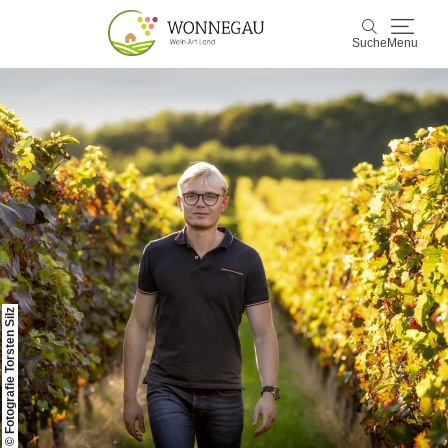
Suche
Menu
Wonnegau
Suche
Entdecken & Erleben
Wein & Genuss
Kultur & Events
© Fotografie Torsten Silz
Buchen & Service