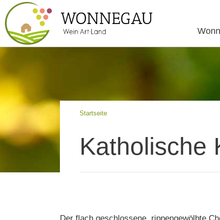
Wonn
Startseite
Katholische 
Der flach geschlossene, rippengewölbte Ch