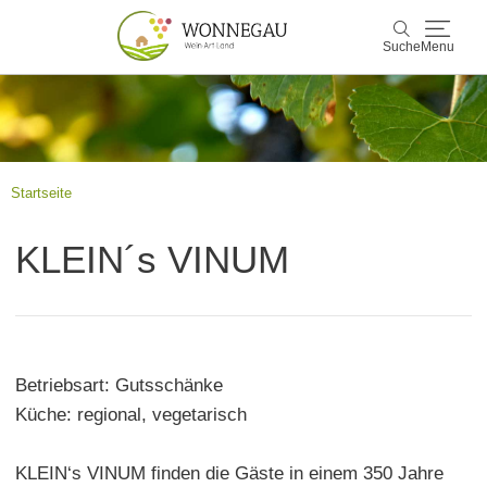
Suche
Menu
Wonnegau
Suche
Entdecken & Erleben
Startseite
Wein & Genuss
KLEIN´s VINUM
Kultur & Events
Buchen & Service
Betriebsart: Gutsschänke
Küche: regional, vegetarisch
KLEIN‘s VINUM finden die Gäste in einem 350 Jahre