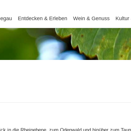
egau
Entdecken & Erleben
Wein & Genuss
Kultur
Blick in die Rheinebene, zum Odenwald und hinüber zum Tau