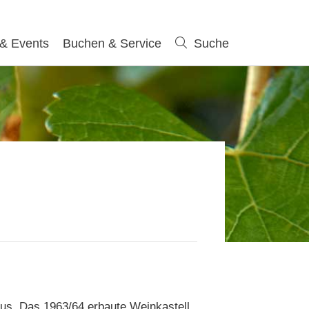
 & Events
Buchen & Service
Suche
Suche
nus. Das 1963/64 erbaute Weinkastell