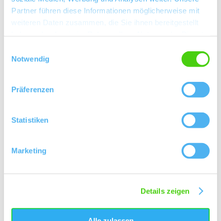
Partner führen diese Informationen möglicherweise mit
weiteren Daten zusammen, die Sie ihnen bereitgestellt
haben oder die sie im Rahmen Ihrer Nutzung der Dienste
gesammelt haben.
Einwilligungsauswahl
Notwendig
Präferenzen
Öffnungszeiten
Kontakt
Statistiken
Weitere Infos & Downloads
Marketing
Öffnungszeiten
Details zeigen
01.04.2023 bis 31.12.2030
Alle zulassen