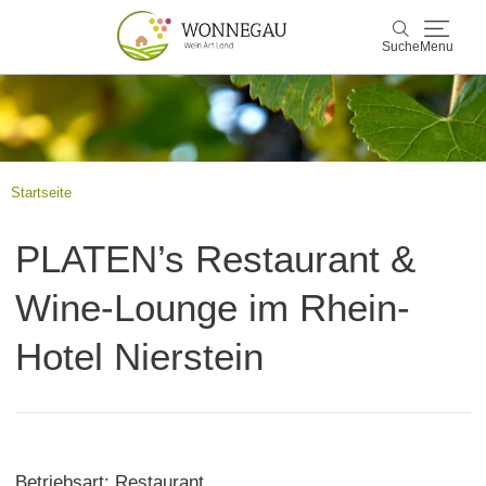
Suche
Menu
Wonnegau
Suche
Entdecken & Erleben
Startseite
Wein & Genuss
PLATEN’s Restaurant &
Kultur & Events
Wine-Lounge im Rhein-
Buchen & Service
Hotel Nierstein
Betriebsart: Restaurant