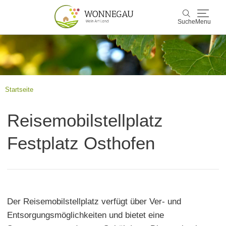
Suche
Menu
Wonnegau
Suche
Entdecken & Erleben
Startseite
Wein & Genuss
Reisemobilstellplatz
Kultur & Events
Festplatz Osthofen
Buchen & Service
Der Reisemobilstellplatz verfügt über Ver- und
Entsorgungsmöglichkeiten und bietet eine