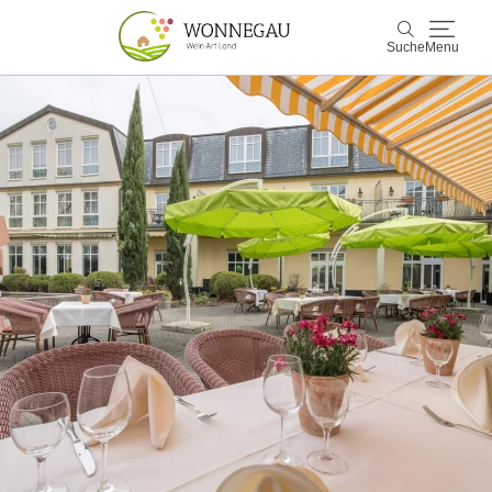
Suche
Menu
Wonnegau
Suche
Entdecken & Erleben
Wein & Genuss
Kultur & Events
Buchen & Service