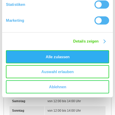
Weitere Infos & Downloads
Statistiken
Marketing
Öffnungszeiten
01.01.2023 bis 31.12.2050
Details zeigen
Montag
von 12:00 bis 14:00 Uhr
Alle zulassen
Dienstag
von 12:00 bis 14:00 Uhr
Auswahl erlauben
Mittwoch
von 12:00 bis 14:00 Uhr
Donnerstag
von 12:00 bis 14:00 Uhr
Ablehnen
Freitag
von 12:00 bis 14:00 Uhr
Samstag
von 12:00 bis 14:00 Uhr
Sonntag
von 12:00 bis 14:00 Uhr