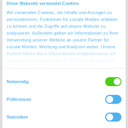
Diese Webseite verwendet Cookies
das erlernte Handwerk, sowie die Hingabe und
Leidenschaft prägen seither unsere Familie. Unsere
Wir verwenden Cookies, um Inhalte und Anzeigen zu
personalisieren, Funktionen für soziale Medien anbieten
oberste Maxime ist die Konzentration auf das
zu können und die Zugriffe auf unsere Website zu
Wesentliche: "Aus hochwertigen Trauben, durch
analysieren. Außerdem geben wir Informationen zu Ihrer
bewussten Umgang mit der Natur , hochwertige
Verwendung unserer Website an unsere Partner für
Weine zu erzeugen." Im Vordergrund steht dabei
soziale Medien, Werbung und Analysen weiter. Unsere
immer das Bestreben, alle Inhaltsstoffe, die eine
Partner führen diese Informationen möglicherweise mit
Traube entwickelt, dem Wein zu erhalten. Diese
weiteren Daten zusammen, die Sie ihnen bereitgestellt
Sorgfalt und die Erfahrung über Jahrzehnte spiegeln
haben oder die sie im Rahmen Ihrer Nutzung der Dienste
sich in der Qualität der Weine wieder. Bereits im
gesammelt haben.
Einwilligungsauswahl
Weinberg legen wir den Grundstein für unsere
Notwendig
Qualitätsphilosophie.
Präferenzen
Jochen Seebrich: Qualität ist Liebe zum Detail!
Statistiken