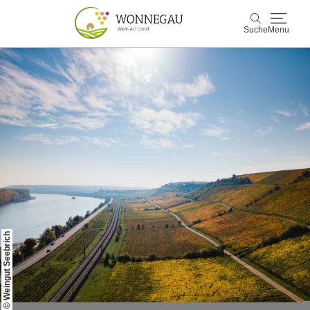
Suche
Menu
Wonnegau
Suche
Entdecken & Erleben
Wein & Genuss
Kultur & Events
Buchen & Service
© Weingut Seebrich