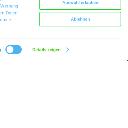
Auswahl erlauben
, Werbung
ren Daten
Ablehnen
ienste
g
Details zeigen
vieren für Sie eine große Tafel oder sogar das ganze Restaurant, wenn
 Ihrem Anlass. Die passenden Weine empfiehlt Ihnen der Winzer