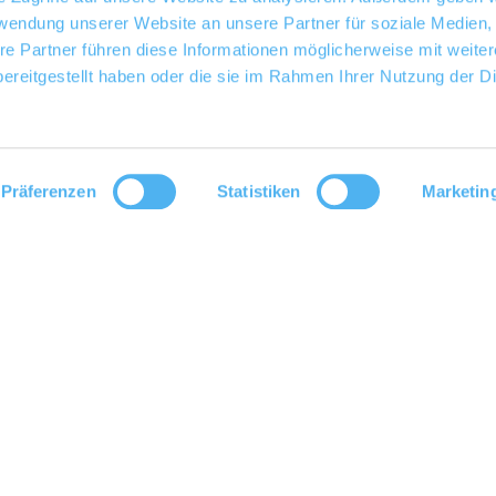
rwendung unserer Website an unsere Partner für soziale Medien
re Partner führen diese Informationen möglicherweise mit weite
ereitgestellt haben oder die sie im Rahmen Ihrer Nutzung der D
Präferenzen
Statistiken
Marketin
r Betriebsfest – was immer Sie feierlich begehen möchten, findet im Vis-à-Vis den passenden Rahmen. Wir reser
Flair feiern. Essen und Getränke stimmen wir vorher mit Ihnen ab. Unser Küchenchef hat immer gute Ideen zu