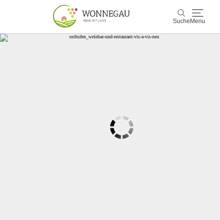
Suche
Menu
Wonnegau
Suche
Entdecken & Erleben
Wein & Genuss
Kultur & Events
Buchen & Service