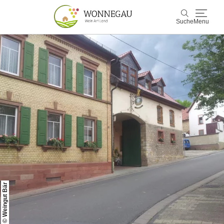
Suche
Menu
Wonnegau
Suche
Entdecken & Erleben
Wein & Genuss
Kultur & Events
Buchen & Service
© Weingut Bär