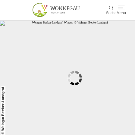
Suche
Menu
Wonnegau
Suche
Entdecken & Erleben
Wein & Genuss
Kultur & Events
© Weingut Becker-Landgraf
Buchen & Service