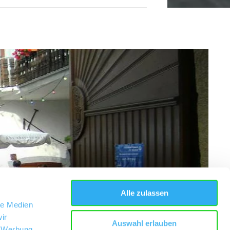
Alle zulassen
le Medien
ir
Auswahl erlauben
, Werbung