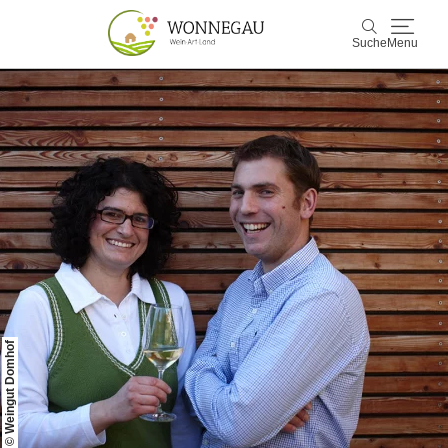
Suche
Menu
Wonnegau
Suche
Entdecken & Erleben
Wein & Genuss
Kultur & Events
Buchen & Service
© Weingut Domhof