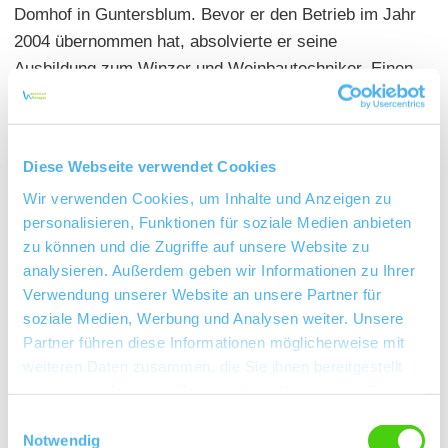
Domhof in Guntersblum. Bevor er den Betrieb im Jahr
2004 übernommen hat, absolvierte er seine
Ausbildung zum Winzer und Weinbautechniker. Einen
Teil seiner Ausbildung bewältigte er unter anderem im
renommierten Weinbaubetrieb Keller in Flörsheim-
Dalsheim und bei Familie Keth in Offstein.
Diese Webseite verwendet Cookies
Wie der Name Domhof schon verrät, steckt eine
Wir verwenden Cookies, um Inhalte und Anzeigen zu
Menge Geschichte in den Mauern dieses Weinguts.
personalisieren, Funktionen für soziale Medien anbieten
Einst gehörte das Gut dem Domstift Worms und ging
zu können und die Zugriffe auf unsere Website zu
1874 in Familienbesitz über. Seit inzwischen vier
analysieren. Außerdem geben wir Informationen zu Ihrer
Generationen wird hier Wein hergestellt. Doch genug
Verwendung unserer Website an unsere Partner für
der alten Dinge. Tradition verbunden mit einer klaren
soziale Medien, Werbung und Analysen weiter. Unsere
Zielsetzung, hohem Qualitätsanspruch und
Partner führen diese Informationen möglicherweise mit
Leidenschaft schafft große Weine. In jedem Wein
weiteren Daten zusammen, die Sie ihnen bereitgestellt
haben oder die sie im Rahmen Ihrer Nutzung der Dienste
steckt die Liebe zur Traube, zum Detail und zur
gesammelt haben.
eigenen Arbeit. Wirklich hohe Weinqualität ist für
Einwilligungsauswahl
Notwendig
Alexander Baumann ein Wert, der das Leben