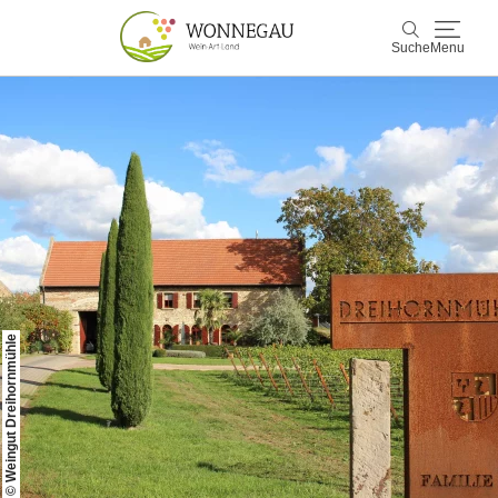
Suche
Menu
Wonnegau
Suche
Entdecken & Erleben
Wein & Genuss
Kultur & Events
© Weingut Dreihornmühle
Buchen & Service