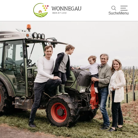
Suche
Menu
Wonnegau
Suche
Entdecken & Erleben
Wein & Genuss
Kultur & Events
Buchen & Service