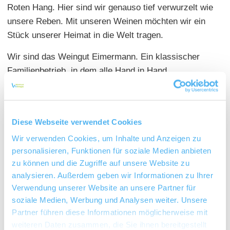
Roten Hang. Hier sind wir genauso tief verwurzelt wie
unsere Reben. Mit unseren Weinen möchten wir ein
Stück unserer Heimat in die Welt tragen.
Wir sind das Weingut Eimermann. Ein klassischer
Familienbetrieb, in dem alle Hand in Hand
zusammenarbeiten: die Eimermänner Werner und
Thore, beides studierte Önologen, zwei Nachwuchs-
Eimermännchen, Thores Frau Sina, unsere
Diese Webseite verwendet Cookies
Mitarbeiterin Elke und ein großartiges Team!
Wir verwenden Cookies, um Inhalte und Anzeigen zu
Bereits seit dem 19. Jahrhundert baut unsere Familie
personalisieren, Funktionen für soziale Medien anbieten
Wein an. Die Arbeit im Weinberg und im Weinkeller,
zu können und die Zugriffe auf unsere Website zu
die Herausforderungen der Natur, der Ausbau
analysieren. Außerdem geben wir Informationen zu Ihrer
Verwendung unserer Website an unsere Partner für
charaktervoller Weine – dieses Handwerk betreiben
soziale Medien, Werbung und Analysen weiter. Unsere
wir mit viel Herzblut und Leidenschaft.
Partner führen diese Informationen möglicherweise mit
Unsere Weinberge gehören zu den besten Lagen des
weiteren Daten zusammen, die Sie ihnen bereitgestellt