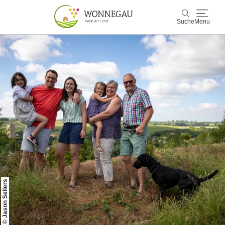
Suche
Menu
Wonnegau
Suche
Entdecken & Erleben
Wein & Genuss
Kultur & Events
Buchen & Service
© Jason Sellers