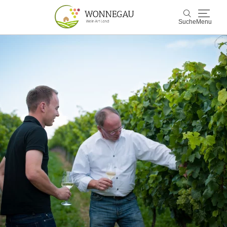
Suche
Menu
Wonnegau
Suche
Entdecken & Erleben
Wein & Genuss
Kultur & Events
Buchen & Service