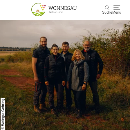
Suche
Menu
Wonnegau
Suche
Entdecken & Erleben
Wein & Genuss
Kultur & Events
Buchen & Service
© Weingut Gehring