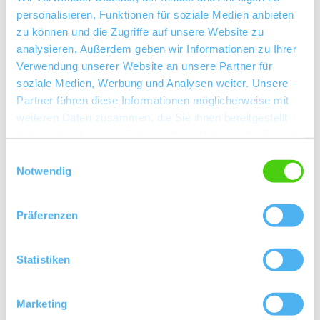
Konzepte machen Spaß in der Zusammenarbeit.
personalisieren, Funktionen für soziale Medien anbieten
Traditionelle Rebsorten mit modernem Weinstil und
zu können und die Zugriffe auf unsere Website zu
schnörkelloser klarer Ausstattung. Kreative Cuvées
analysieren. Außerdem geben wir Informationen zu Ihrer
Verwendung unserer Website an unsere Partner für
als Markenweine im Distanzierungssegment zu
soziale Medien, Werbung und Analysen weiter. Unsere
Gutsweinen runden das Sortiment ab. Die Weine
Partner führen diese Informationen möglicherweise mit
wachsen zu 80% am Roten Hang und zeigen
weiteren Daten zusammen, die Sie ihnen bereitgestellt
Mineralität mit einer feinen Säure Struktur. Ab 2014
haben oder die sie im Rahmen Ihrer Nutzung der Dienste
gibt es nicht nur Riesling, sondern auch top rote und
gesammelt haben.
Einwilligungsauswahl
weiße Burgunder vom Roten Hang. Die
Notwendig
Qualitätsphilosphie: Weine mit Frucht und Frische zu
erzeugen, die lange haltbar sind.
Präferenzen
Statistiken
Kontakt
Weitere Infos & Downloads
Marketing