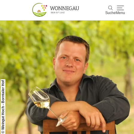
Suche
Menu
Wonnegau
Suche
Entdecken & Erleben
Wein & Genuss
Kultur & Events
© Weingut Hoch - Borntaler Hof
Buchen & Service