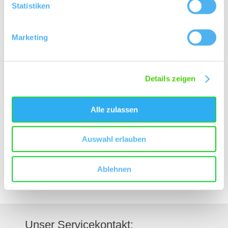
Statistiken
Marketing
Kontakt
Details zeigen
Kontaktinformationen:
Alle zulassen
Weingut Hoch - Borntaler Hof
Borntaler Hof
Auswahl erlauben
55578
Wallertheim
Tel:
(0049) 6732 1247
E-Mail:
info@weingut-hoch.de
Ablehnen
Internet:
http://www.weingut-hoch.de
Unser Servicekontakt: