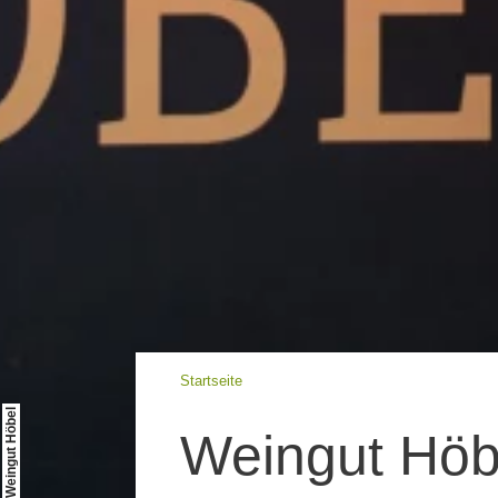
Startseite
© Weingut Höbel
Weingut Höb