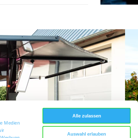
Alle zulassen
le Medien
ir
Auswahl erlauben
, Werbung