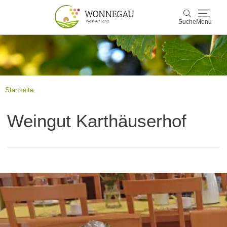
Suche
Menu
Wonnegau
Suche
Entdecken & Erleben
Startseite
Wein & Genuss
Weingut Karthäuserhof
Kultur & Events
Buchen & Service