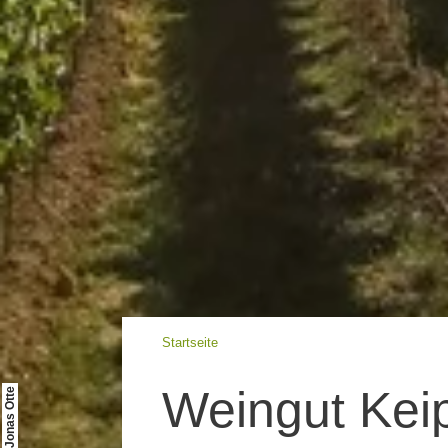
Startseite
Weingut Kei
© Jonas Otte