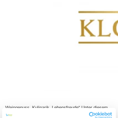
„Weingenuss. Kulinarik. Lebensfreude“ Unter diesem
Motto bietet das Weingut Klosterhof der Winzerfamilie