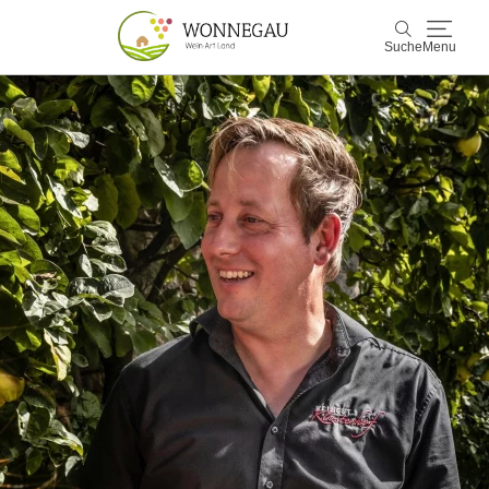
Suche
Menu
Wonnegau
Suche
Entdecken & Erleben
Wein & Genuss
Kultur & Events
Buchen & Service