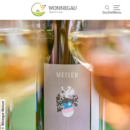
Suche
Menu
Wonnegau
Suche
Entdecken & Erleben
Wein & Genuss
Kultur & Events
Buchen & Service
© Weingut Meiser