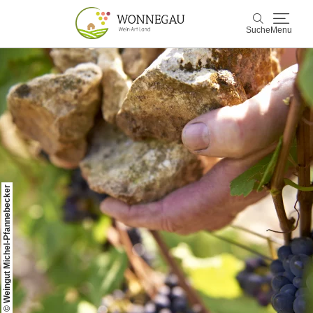
Suche
Menu
Wonnegau
Suche
Entdecken & Erleben
Wein & Genuss
Kultur & Events
© Weingut Michel-Pfannebecker
Buchen & Service