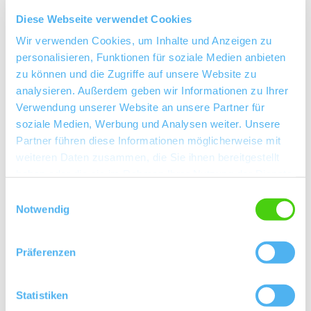
Es ist ein offenes Geheimnis, dass das Weingut
Diese Webseite verwendet Cookies
Michel Pfannebecker zu den Spitzenbetrieben
Rheinhessens gehört. Mit großem Engagement ging
Wir verwenden Cookies, um Inhalte und Anzeigen zu
personalisieren, Funktionen für soziale Medien anbieten
es in den letzten Jahren auf der Qualitätsleiter ganz
zu können und die Zugriffe auf unsere Website zu
weit nach oben. Und dort arbeiten die beiden Brüder
analysieren. Außerdem geben wir Informationen zu Ihrer
kompromisslos an herausragenden Weinen. Heinfried
Verwendung unserer Website an unsere Partner für
und Gerold Pfannebecker zählen zu denjenigen
soziale Medien, Werbung und Analysen weiter. Unsere
Winzern in Rheinhessen, die mit Bravour zeigen,
Partner führen diese Informationen möglicherweise mit
welches große Potenzial in den klassischen
weiteren Daten zusammen, die Sie ihnen bereitgestellt
Rebsorten Rheinhessens steckt. Riesling, Silvaner
haben oder die sie im Rahmen Ihrer Nutzung der Dienste
und Spätburgunder sind ihre Favoriten. Mit viel
gesammelt haben.
Einwilligungsauswahl
Notwendig
„Bodenhaftung“ und einer großen Portion
Fingerspitzengefühl arbeiten sie die unterschiedlichen
Charaktere ihrer Weinbergsböden und -lagen heraus.
Präferenzen
Ein umsichtiger Umgang im Keller und Muße bei der
Reifung der Weine passen in dieses ganzheitliche
Statistiken
Denken und Handeln.