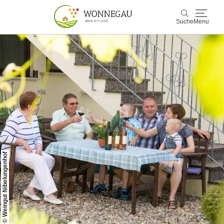
Suche
Menu
Wonnegau
Suche
Entdecken & Erleben
Wein & Genuss
Kultur & Events
© Weingut Nibelungenhof
Buchen & Service