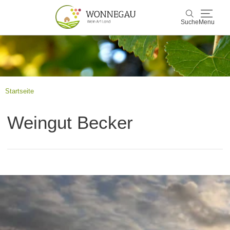
Suche
Menu
Wonnegau
Suche
Entdecken & Erleben
Startseite
Wein & Genuss
Weingut Becker
Kultur & Events
Buchen & Service