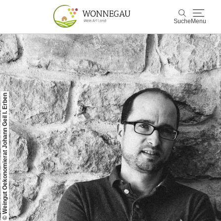
Suche
Menu
Wonnegau
Suche
Entdecken & Erleben
© Weingut Oekonomierat Johann Geil I. Erben
Wein & Genuss
Kultur & Events
Buchen & Service