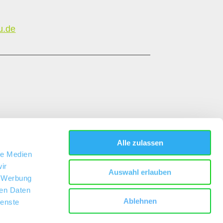
u.de
Alle zulassen
le Medien
ir
Auswahl erlauben
, Werbung
ren Daten
Ablehnen
ienste
kation wird im Rahmen des Entwicklungsprogramms