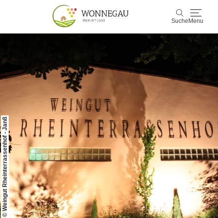
Suche
Menu
Wonnegau
Suche
Entdecken & Erleben
Wein & Genuss
© Weingut Rheinterrassenhof - Janß
Kultur & Events
Buchen & Service