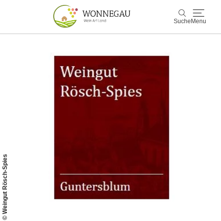
Suche
Menu
Wonnegau
Suche
Entdecken & Erleben
Wein & Genuss
Kultur & Events
Buchen & Service
© Weingut Rösch-Spies