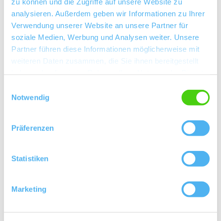
zu können und die Zugriffe auf unsere Website zu
seit über sechs Generationen ihre Weine im
analysieren. Außerdem geben wir Informationen zu Ihrer
historischen Kellerweg aus. Dies geschieht seit über
Verwendung unserer Website an unsere Partner für
20 Jahren nach ökologischen Richtlinien. Dabei liegt
soziale Medien, Werbung und Analysen weiter. Unsere
das Augenmerh auf den Burgunder-Sorten, dem
Partner führen diese Informationen möglicherweise mit
Riesling und den klassischen (rheinhessischen)
weiteren Daten zusammen, die Sie ihnen bereitgestellt
haben oder die sie im Rahmen Ihrer Nutzung der Dienste
Rotweinsorten. Daneben führt das Weingut
gesammelt haben.
Spezialitäten wie den Schwarzriesling, liebliche
Einwilligungsauswahl
Notwendig
Gewürztraminier und die immer wieder
ausgezeichneten Rotwein-Cuvées der "Nuance"-Linie.
Präferenzen
Kontakt
Statistiken
Marketing