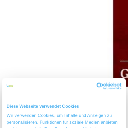
Diese Webseite verwendet Cookies
Wir verwenden Cookies, um Inhalte und Anzeigen zu
Das Weingut Rösch-Spies befindet sich in
personalisieren, Funktionen für soziale Medien anbieten
Guntersblum am Rhein. Hier baut die Familie Spies